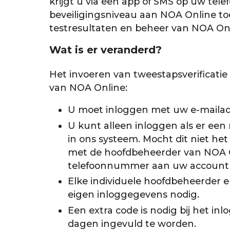
krijgt u via een app of SMS op uw tel
beveiligingsniveau aan NOA Online to
testresultaten en beheer van NOA Onl
Wat is er veranderd?
Het invoeren van tweestapsverificati
van NOA Online:
U moet inloggen met uw e-maila
U kunt alleen inloggen als er ee
in ons systeem. Mocht dit niet he
met de hoofdbeheerder van NOA On
telefoonnummer aan uw account
Elke individuele hoofdbeheerder e
eigen inloggegevens nodig.
Een extra code is nodig bij het inl
dagen ingevuld te worden.