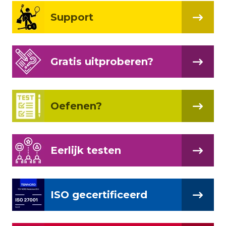
Support
Gratis uitproberen?
Oefenen?
Eerlijk testen
ISO gecertificeerd