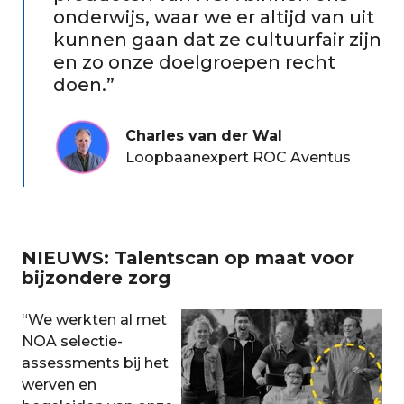
resultaten. Voor NOA is dit belangrijk omdat
onderwijs, waar we er altijd van uit
testresultaten invloed kunnen hebben op
kunnen gaan dat ze cultuurfair zijn
selectie, begeleiding, studiekeuze of
en zo onze doelgroepen recht
loopbaanbeslissingen.
doen.
Charles van der Wal
Loopbaanexpert ROC Aventus
NIEUWS: Talentscan op maat voor
bijzondere zorg
“
We werkten al met
NOA selectie-
assessments bij het
werven en