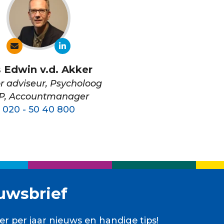
s Edwin v.d. Akker
r adviseur, Psycholoog
P, Accountmanager
020 - 50 40 800
uwsbrief
er per jaar nieuws en handige tips!