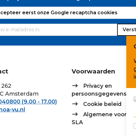
ccepteer eerst onze Google recaptcha cookies
Vers
act
Voorwaarden
 262
Privacy en
AC Amsterdam
persoonsgegevens
40800 (9.00 - 17.00)
Cookie beleid
noa-vu.nl
Algemene voorwa
SLA