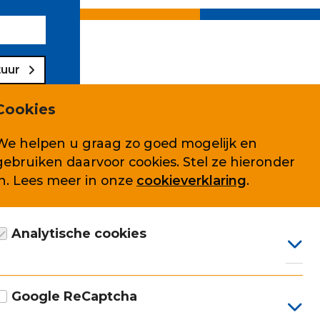
tuur
Cookies
We helpen u graag zo goed mogelijk en
gebruiken daarvoor cookies. Stel ze hieronder
Volg ons ook op
in. Lees meer in onze
cookieverklaring
.
Analytische cookies
arden
Google Analytics cookie, anoniem gegevens
verzamelen, conform AVG.
Google ReCaptcha