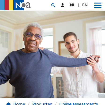
NL
|
EN
Home
Producten
Online assessments