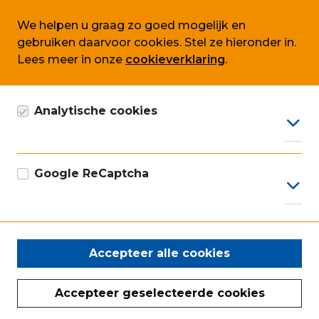
Cookie beleid
We helpen u graag zo goed mogelijk en
Algemene voorwaarden SLA
gebruiken daarvoor cookies. Stel ze hieronder in.
Lees meer in onze
cookieverklaring
.
Volg ons ook op
Analytische cookies
Google Analytics cookie, anoniem gegevens
verzamelen, conform AVG.
Google ReCaptcha
Onze ISO certificaten
Google marketing cookie voor recaptcha
Accepteer alle cookies
Accepteer geselecteerde cookies