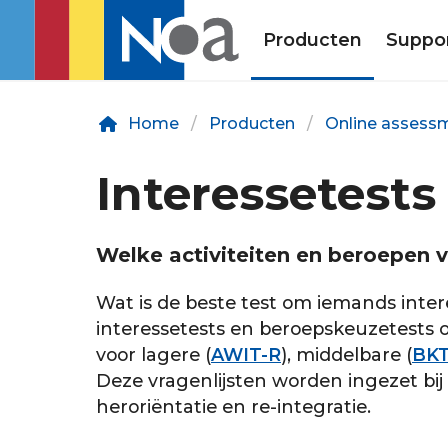
Producten
Suppo
Home
Producten
Online assess
Interessetests
Welke activiteiten en beroepen 
Wat is de beste test om iemands int
interessetests en beroepskeuzetests o
voor lagere (
AWIT-R
), middelbare (
BK
Deze vragenlijsten worden ingezet bij
herori
ë
ntatie en re-integratie.