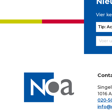
Nie
Vier ke
Tip: A
Cont
Singel
1016 
020-50
info@