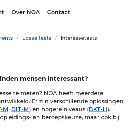
rt
Over NOA
Contact
ments
Losse tests
Interessetests
vinden mensen interessant?
eresse te meten? NOA heeft meerdere
ntwikkeld. Er zijn verschillende oplossingen
T-M
,
DIT-M
) en hogere niveaus (
BKT-H
).
 opleidings- en beroepskeuze, maar ook bij