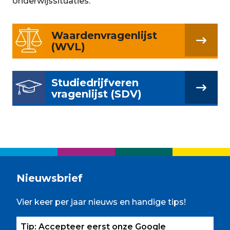
onderwijssituaties.
Waardenvragenlijst
(WVL)
Studiedrijfveren
vragenlijst (SDV)
Nieuwsbrief
Vier keer per jaar nieuws en handige tips!
Tip: Accepteer eerst onze Google