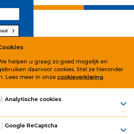
tuur
Cookies
We helpen u graag zo goed mogelijk en
gebruiken daarvoor cookies. Stel ze hieronder
Volg ons ook op
in. Lees meer in onze
cookieverklaring
.
Analytische cookies
arden
Google Analytics cookie, anoniem gegevens
verzamelen, conform AVG.
Google ReCaptcha