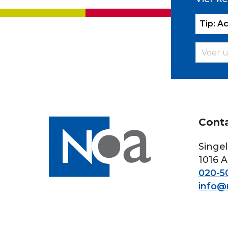
Tip: A
Cont
Singel
1016 
020-50
info@