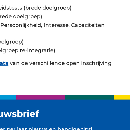
heidstests (brede doelgroep)
brede doelgroep)
Persoonlijkheid, Interesse, Capaciteiten
oelgroep)
groep re-integratie)
data
van de verschillende open inschrijving
uwsbrief
er per jaar nieuws en handige tips!