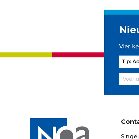
Nie
Vier ke
Tip: A
Cont
Singel