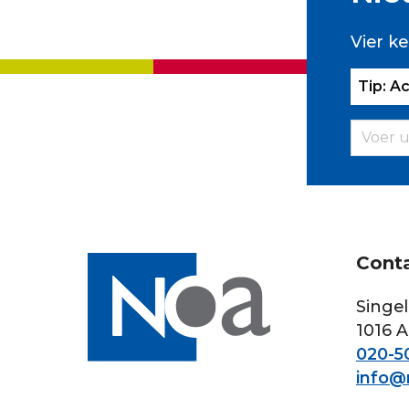
Vier ke
Tip: A
Cont
Singel
1016 
020-50
info@