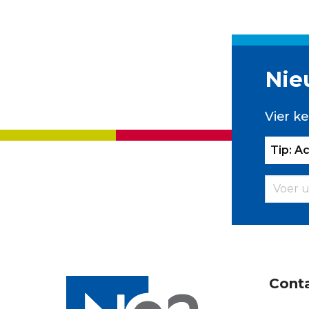
Nie
Vier ke
Tip: A
Cont