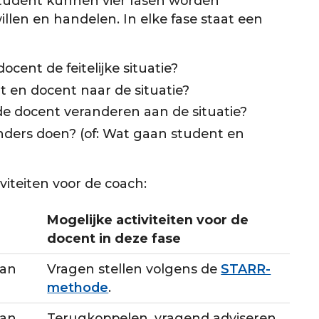
student kunnen vier fasen worden
illen en handelen. In elke fase staat een
cent de feitelijke situatie?
 en docent naar de situatie?
e docent veranderen aan de situatie?
ders doen? (of: Wat gaan student en
iviteiten voor de coach:
Mogelijke activiteiten voor de
docent in deze fase
van
Vragen stellen volgens de
STARR-
methode
.
van
Terugkoppelen, vragend adviseren