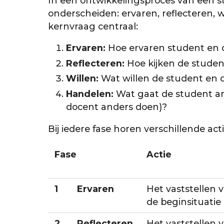
In een ontwikkelingsproces van een 
onderscheiden: ervaren, reflecteren, w
kernvraag centraal:
Ervaren:
Hoe ervaren student en do
Reflecteren:
Hoe kijken de student
Willen:
Wat willen de student en d
Handelen:
Wat gaat de student an
docent anders doen)?
Bij iedere fase horen verschillende act
Fase
Actie
1
Ervaren
Het vaststellen 
de beginsituatie
2
Reflecteren
Het vaststellen 