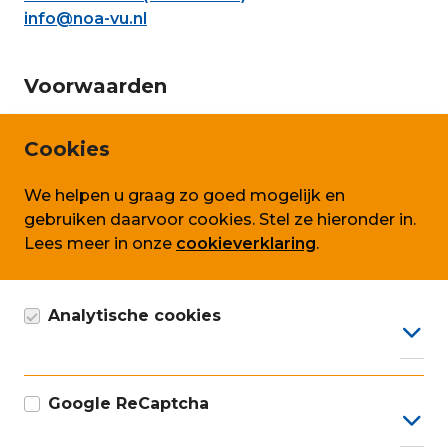
info@noa-vu.nl
Voorwaarden
Privacy en persoonsgegevens
Cookies
Cookie beleid
We helpen u graag zo goed mogelijk en
Algemene voorwaarden SLA
gebruiken daarvoor cookies. Stel ze hieronder in.
Lees meer in onze
cookieverklaring
.
Volg ons ook op
Analytische cookies
Google Analytics cookie, anoniem gegevens
verzamelen, conform AVG.
Google ReCaptcha
Onze ISO certificaten