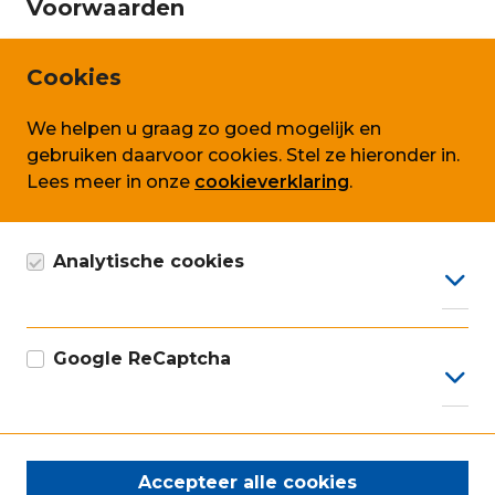
Voorwaarden
Privacy en persoonsgegevens
Cookies
Cookie beleid
We helpen u graag zo goed mogelijk en
Algemene voorwaarden SLA
gebruiken daarvoor cookies. Stel ze hieronder in.
Lees meer in onze
cookieverklaring
.
Volg ons ook op
Analytische cookies
Google Analytics cookie, anoniem gegevens
verzamelen, conform AVG.
Google ReCaptcha
Onze ISO certificaten
Google marketing cookie voor recaptcha
Accepteer alle cookies