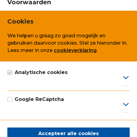
Voorwaarden
Privacy en persoonsgegevens
Cookies
Cookie beleid
We helpen u graag zo goed mogelijk en
Algemene voorwaarden SLA
gebruiken daarvoor cookies. Stel ze hieronder in.
Lees meer in onze
cookieverklaring
.
Volg ons ook op
Analytische cookies
Google Analytics cookie, anoniem gegevens
verzamelen, conform AVG.
Google ReCaptcha
Onze ISO certificaten
Google marketing cookie voor recaptcha
Accepteer alle cookies